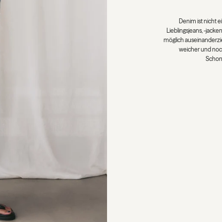
Mit der richtigen Pfleg
ist stark, wasserfest 
Kontakt mit Salzwasser
auf Dauer Schaden neh
am besten mit einem
Poliertücher verwend
weichen Zahnbürste u
und bewahre deine 
Wichtigste: Kont