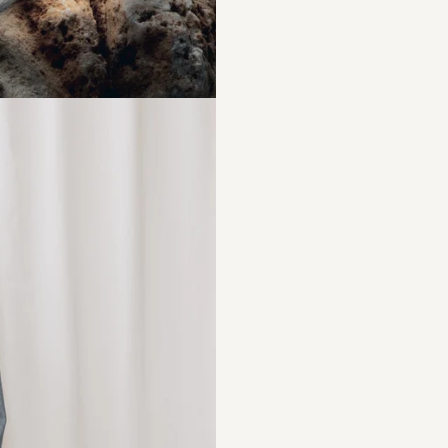
EITUNG
Von einfachen Pflegetipps bis hin zu smarten Aufbewahrungslösungen – hier teilen wir un