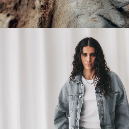
MIKUTA PRODUKTPFLEGE-ANL
Sorge dafür, dass dein Lieblingsstück dich ein Leben lang begleitet.
MIKUTA hat es sich zur Aufgabe gemacht, zeitlose Essentials zu kreieren. 
Einzigartigkeit über viele Jahre behalten.
EDELSTAHL
STERLINGSILBER
DENIM
BAUMWOLLE
LEINEN
LEDER
STRICKWAREN
PAILLETTEN, GLITZER UND GLITZER