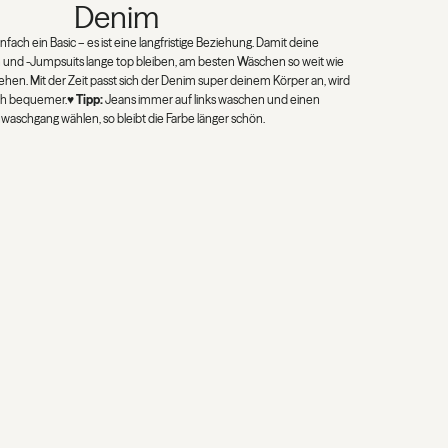
EDELSTAHL
e hält Edelstahl-Schmuck Jahrzehnte lang in Top-Zustand. Das Material
und oxidationsbeständig – perfekt für den Alltag. Trotzdem: Längeren
 oder Chlor (z. B. beim Schwimmen) besser vermeiden, sonst kann es
men.Wenn dein Schmuck mal schmutzig wird: Bei polierten Stücken
 weichen Mikrofasertuch abwischen. Bei gebürsteten Teilen keine
en, die die Struktur verändern könnten – einfach mit Wasser, einer
nd einem sanften Tuch reinigen.♥
Tipp:
Sei beim Reinigen vorsichtig
Stücke gut auf, damit sie lange glänzen und robust bleiben. Das
akt mit Kosmetik (Bodylotion, Sprays/Parfum, etc.) vermeiden.