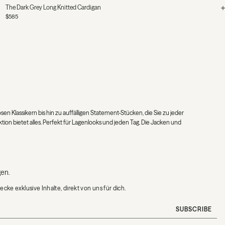
The Dark Grey Long Knitted Cardigan
$585
en Klassikern bis hin zu auffälligen Statement-Stücken, die Sie zu jeder
on bietet alles. Perfekt für Lagenlooks und jeden Tag. Die Jacken und
gen.
e exklusive Inhalte, direkt von uns für dich.
SUBSCRIBE