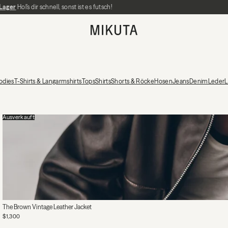
Wieder auf Lager
Schneller weltweiter Versand
Hol’s dir schnell, sonst ist es futsch!
MIKUTA
odies
T-Shirts & Langarmshirts
Tops
Shirts
Shorts & Röcke
Hosen
Jeans
Denim
Leder
Ausverkauft
The Brown Vintage Leather Jacket
$1,300