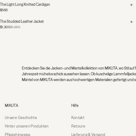
The Light Long Knitted Cardigan
$585
The Studded Leather Jacket
$1,300
$1,850
Entdecken Sie die Jacken- und Mantelkollektion von MIKUTA, wo Stil auf Fu
Jahreszeit mühelos schick aussehen lassen. Ob kuschelige Lammfelljacken
Mäntel von MIKUTA werden aus hochwertigen Materialien gefertigt und so
MIKUTA
MIKUTA
Hilfe
Unsere Geschichte
Kontakt
Hinter unseren Produkten
Retoure
Pflegehinweise
Lieferung & Versand