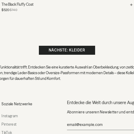
The Black Fluffy Coat
$520
$740
NÄCHSTE: KLEIDER
nktionalität trifft. Entdecken Sie eine kuratierte Auswahl an Oberbekleidung, von zeitlos
, trendige Leder-Basics oder Oversize-Passformen mit modernen Details – diese Kollekti
rgen für dauerhaften Stil und Komfort.
Entdecke die Welt durch unsere Au
Soziale Netzwerke
Abonniere unseren Newsletter und entdeck
Instagram
Pinterest
TikTok