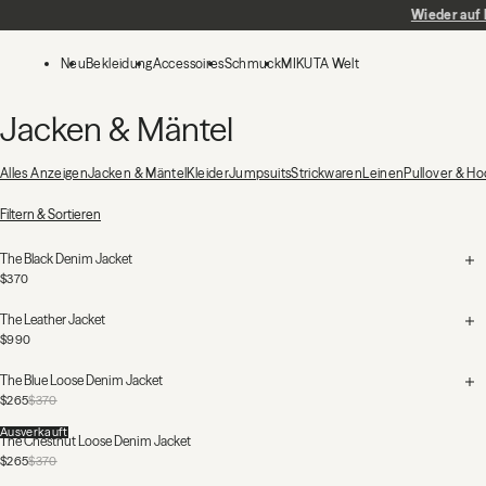
Zum Hauptinhalt springen
Neu
Bekleidung
Accessoires
Schmuck
MIKUTA Welt
Jacken & Mäntel
Alles Anzeigen
Jacken & Mäntel
Kleider
Jumpsuits
Strickwaren
Leinen
Pullover & Ho
9 Produkte
Filtern & Sortieren
The Black Denim Jacket
$370
The Leather Jacket
$990
The Blue Loose Denim Jacket
$265
$370
Ausverkauft
The Chestnut Loose Denim Jacket
$265
$370