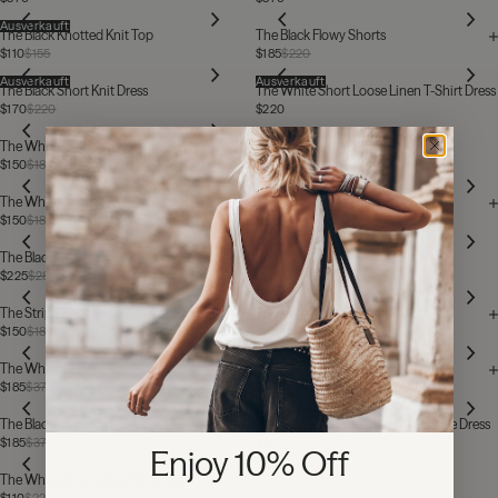
Ausverkauft
The Black Knotted Knit Top
The Black Flowy Shorts
$110
$155
$185
$220
Ausverkauft
Ausverkauft
The Black Short Knit Dress
The White Short Loose Linen T-Shirt Dress
$170
$220
$220
The White Crochet Skirt
$150
$185
The White Crochet Camisole
The White Halter Long Knit Dress
$150
$185
$225
$280
Ausverkauft
The Black Crochet Midi Dress
The White Knotted Knit Top
$225
$280
$110
$155
The Striped Asymmetrical Top
The Black Asymmetrical Top
$150
$185
$150
$185
The White Open Longsleeve Dress
The Black Loose Linen Longsleeve
$185
$370
$220
Ausverkauft
The Black Open Longsleeve Dress
The Striped Short Linen Longsleeve Dress
$185
$370
$140
$280
Enjoy 10% Off
The White Short Linen Bat Dress