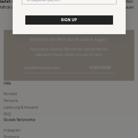
lautet: weniger, dafür bessere Materialien.
Jedes Teil dieser kuratierten Kollektion
hilft dir dabei, dir eine langlebige Garderobe aus echten Lieblingsstücken aufzubauen.
SIGN UP
MIKUTA
Entdecke die Welt durch unsere Augen.
Abonniere unseren Newsletter und entdecke
exklusive Inhalte, direkt von uns für dich.
SUBSCRIBE
Hilfe
Kontakt
Retoure
Lieferung & Versand
FAQ
Soziale Netzwerke
Instagram
Pinterest