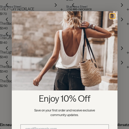
Stainless Steel
Stainless Steel
THE F* OFF NECKLACE
The Me-Necklace
$170
$170
Sterling Silver
The Black Loose Jeans
The Thorn Hoops
$340
$280
Sterling Silver
The Cross Charm
$140
Stainless Steel
The Light Blue Baggy Jeans
The Chain
$340
$140
The Blue Straight Slit Jeans
The Black Baggy Jeans
$340
$340
The Black Slip Pants
$250
Enjoy 10% Off
NÄCHSTE: NEU
Save on your first order and receive exclusive
community updates.
Ein neues Jahr ist der perfekte Anlass für einen frischen Start – und unser Vorsatz