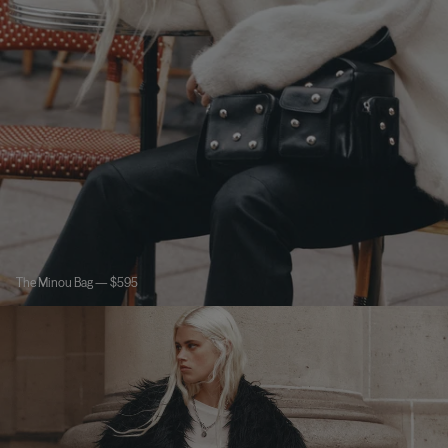
The Minou Bag — $595