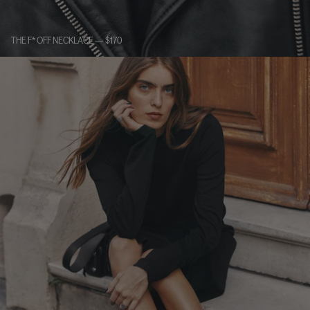
THE F* OFF NECKLACE — $170