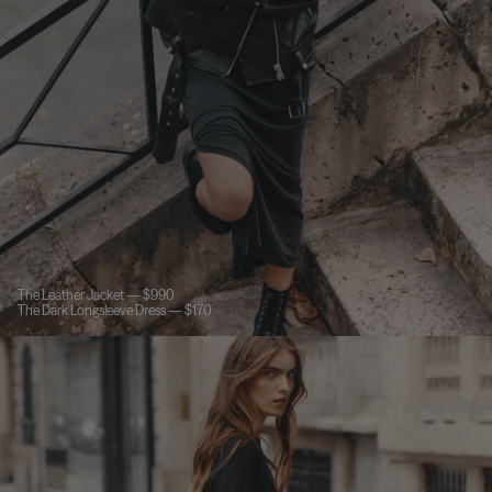
The Leather Jacket — $990
The Dark Longsleeve Dress — $170